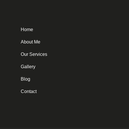
Home
About Me
Our Services
Gallery
Blog
Contact