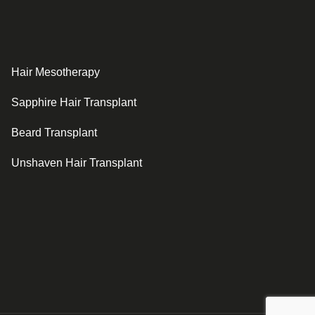
Hair Mesotherapy
Sapphire Hair Transplant
Beard Transplant
Unshaven Hair Transplant